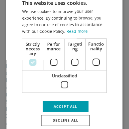
This website uses cookies.
Schadenersatzansprüchen innerhalb von 3 Jahren
ab Kenntnis von Schaden und Schädiger. § 1489
We use cookies to improve your user
GERMAN
Satz 2 ABGB regelt aber auch eine sogenannte
experience. By continuing to browse, you
ENGLISH
agree to our use of cookies in accordance
„Verjährungshöchstfrist“ von 30 Jahren.
with our Cookie Policy.
Read more
Schadenersatzansprüche verjähren sohin nach
Ablauf von 30 Jahren, und zwar auch dann, wenn
Strictly
Perfor
Targeti
Functio
man von Schaden und Schädiger keine Kenntnis
necess
mance
ng
nality
ary
hat(te).
Neben den Bestimmungen des § 1489 ABGB gibt es
unter anderem für Bestandverhältnisse (Miete,
Unclassified
Pacht) verjährungsrechtliche Spezialnormen. Eine
dieser Spezialnormen ist § 1111 ABGB, wonach der
Bestandgeber verpflichtet ist, seine
Schadenersatzansprüche gegen den
ACCEPT ALL
Bestandnehmer binnen einem Jahr ab
Zurückstellung des Bestandgegenstands gerichtlich
DECLINE ALL
geltend zu machen.