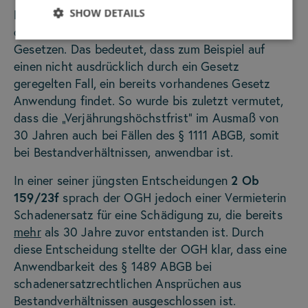
SHOW DETAILS
Bei der Gesetzesauslegung gibt es die Möglichkeit
der sogenannten analogen Anwendung von
Gesetzen. Das bedeutet, dass zum Beispiel auf
einen nicht ausdrücklich durch ein Gesetz
geregelten Fall, ein bereits vorhandenes Gesetz
Anwendung findet. So wurde bis zuletzt vermutet,
dass die „Verjährungshöchstfrist“ im Ausmaß von
30 Jahren auch bei Fällen des § 1111 ABGB, somit
bei Bestandverhältnissen, anwendbar ist.
In einer seiner jüngsten Entscheidungen
2 Ob
159/23f
sprach der OGH jedoch einer Vermieterin
Schadenersatz für eine Schädigung zu, die bereits
mehr
als 30 Jahre zuvor entstanden ist. Durch
diese Entscheidung stellte der OGH klar, dass eine
Anwendbarkeit des § 1489 ABGB bei
schadenersatzrechtlichen Ansprüchen aus
Bestandverhältnissen ausgeschlossen ist.