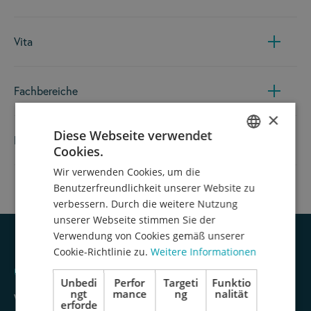
Vita
Fachbereiche
×
Diese Webseite verwendet
Referenzen
Cookies.
GERMAN
Wir verwenden Cookies, um die
ENGLISH
Benutzerfreundlichkeit unserer Website zu
verbessern. Durch die weitere Nutzung
unserer Webseite stimmen Sie der
Verwendung von Cookies gemäß unserer
Cookie-Richtlinie zu.
Weitere Informationen
UNSER TEAM
Unbedi
Perfor
Targeti
Funktio
ngt
mance
ng
nalität
Weitere Rechtsanwält:innen
erforde